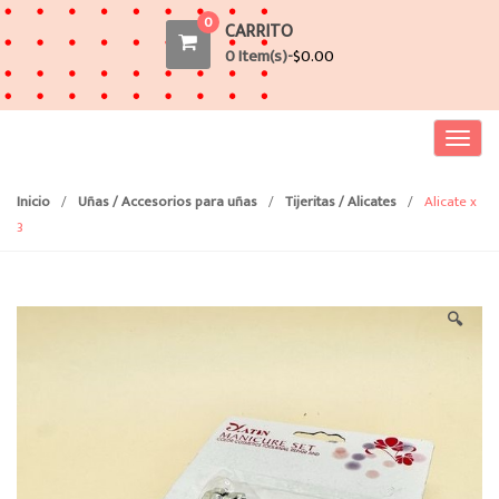
0
CARRITO
0 Item(s)-
$
0.00
T
o
g
Inicio
/
Uñas / Accesorios para uñas
/
Tijeritas / Alicates
/
Alicate x
g
3
l
e
n
🔍
a
v
i
g
a
t
i