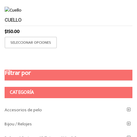
en
la
página
CUELLO
de
$
150.00
producto
Este
SELECCIONAR OPCIONES
producto
tiene
múltiples
variantes.
Filtrar por
Las
opciones
se
CATEGORÍA
pueden
elegir
Accesorios de pelo
en
la
Bijou / Relojes
página
de