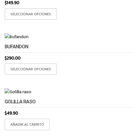
$
149.90
Este
SELECCIONAR OPCIONES
producto
tiene
múltiples
variantes.
BUFANDON
Las
opciones
$
290.00
se
Este
SELECCIONAR OPCIONES
pueden
producto
elegir
tiene
en
múltiples
la
variantes.
página
GOLILLA RASO
Las
de
opciones
$
49.90
producto
se
AÑADIR AL CARRITO
pueden
elegir