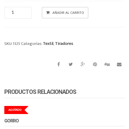
o
TIRADORES
n
AÑADIR AL CARRITO
CANTIDAD
SKU:
1325
Categorías:
Textil
,
Tiradores
PRODUCTOS RELACIONADOS
AGOTADO
GORRO