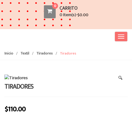
0
CARRITO
0 Item(s)-
$
0.00
T
o
g
Inicio
/
Textil
/
Tiradores
/
Tiradores
g
l
e
🔍
n
TIRADORES
a
v
i
$
110.00
g
a
t
i