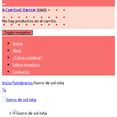
0
Carrito
0 Item(s)-
$
0.00
No hay productos en el carrito.
Toggle navigation
Home
Shop
¿Cómo comprar?
Sobre nosotros
Contacto
Inicio
/
Sombreros
/
Gorro de sol niña
🔍