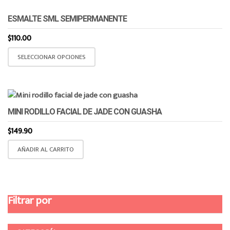
ESMALTE SML SEMIPERMANENTE
$
110.00
Este
SELECCIONAR OPCIONES
producto
tiene
múltiples
variantes.
MINI RODILLO FACIAL DE JADE CON GUASHA
Las
opciones
$
149.90
se
AÑADIR AL CARRITO
pueden
elegir
en
la
Filtrar por
página
de
producto