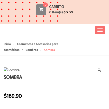
0
CARRITO
0 Item(s)-
$
0.00
T
o
g
Inicio
/
Cosméticos / Accesorios para
g
cosméticos
/
Sombras
/
Sombra
l
e
n
🔍
a
SOMBRA
v
i
g
$
169.90
a
t
i