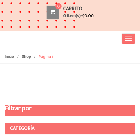
0
CARRITO
0 Item(s)-
$
0.00
T
o
g
Inicio
/
Shop
/
Página 1
g
l
e
n
a
v
Filtrar por
i
g
a
CATEGORÍA
t
i