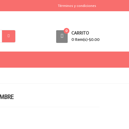
Términos y condiciones
0
CARRITO
0 Item(s)-
$
0.00
AMBRE