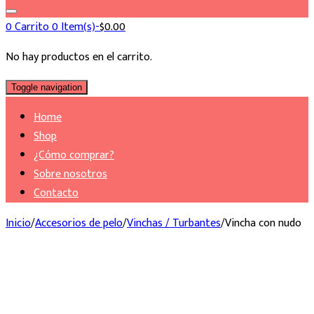
for:
0
Carrito
0 Item(s)-
$
0.00
No hay productos en el carrito.
Toggle navigation
Home
Shop
¿Cómo comprar?
Sobre nosotros
Contacto
Inicio
/
Accesorios de pelo
/
Vinchas / Turbantes
/
Vincha con nudo