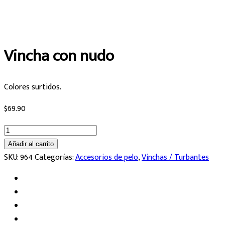
Vincha con nudo
Colores surtidos.
$
69.90
Vincha
con
Añadir al carrito
nudo
SKU:
964
Categorías:
Accesorios de pelo
,
Vinchas / Turbantes
cantidad