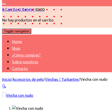
0
Carrito
0 Item(s)-
$
0.00
No hay productos en el carrito.
Toggle navigation
Home
Shop
¿Cómo comprar?
Sobre nosotros
Contacto
Inicio
/
Accesorios de pelo
/
Vinchas / Turbantes
/
Vincha con nudo
🔍