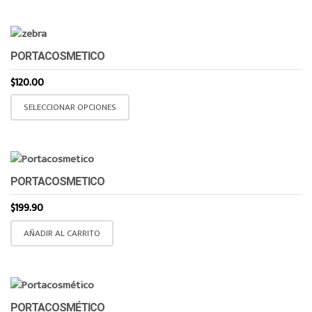
PORTACOSMETICO
$
120.00
Este
SELECCIONAR OPCIONES
producto
tiene
múltiples
variantes.
PORTACOSMETICO
Las
opciones
$
199.90
se
AÑADIR AL CARRITO
pueden
elegir
en
la
página
PORTACOSMÉTICO