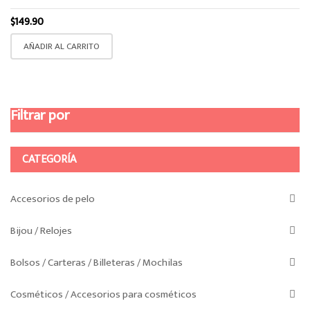
de
$
149.90
producto
AÑADIR AL CARRITO
Filtrar por
CATEGORÍA
Accesorios de pelo
Bijou / Relojes
Bolsos / Carteras / Billeteras / Mochilas
Cosméticos / Accesorios para cosméticos