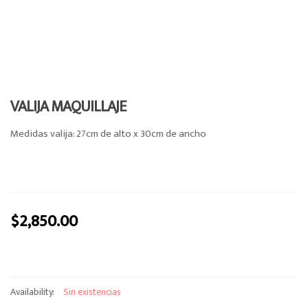
e
n
a
v
i
g
VALIJA MAQUILLAJE
a
t
Medidas valija: 27cm de alto x 30cm de ancho
i
o
n
$
2,850.00
Availability:
Sin existencias