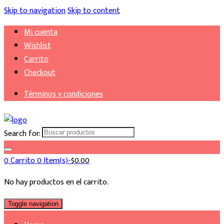
Skip to navigation
Skip to content
Mi cuenta
Wishlist
Carrito
Checkout
Términos y condiciones
Search for:
0
Carrito
0 Item(s)-
$
0.00
No hay productos en el carrito.
Toggle navigation