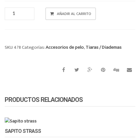
o
TIARA
n
AÑADIR AL CARRITO
METAL
CANTIDAD
SKU:
478
Categorías:
Accesorios de pelo
,
Tiaras / Diademas
PRODUCTOS RELACIONADOS
SAPITO STRASS