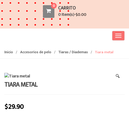
0
CARRITO
0 Item(s)-
$
0.00
T
o
g
Inicio
/
Accesorios de pelo
/
Tiaras / Diademas
/
Tiara metal
g
l
e
🔍
n
TIARA METAL
a
v
i
$
29.90
g
a
t
i