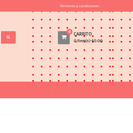
Términos y condiciones
0
CARRITO
0 Item(s)-
$
0.00