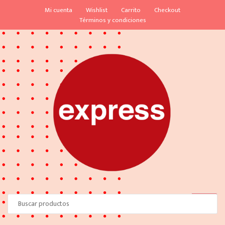
S
S
Mi cuenta
Wishlist
Carrito
Checkout
k
k
Términos y condiciones
i
i
p
p
t
t
o
o
n
c
a
o
v
n
i
t
g
e
a
n
t
t
i
o
n
Search
for: