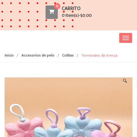
0
CARRITO
0 Item(s)-
$
0.00
T
o
g
Inicio
/
Accesorios de pelo
/
Colitas
/
Terminales de trenza
g
l
e
🔍
n
a
v
i
g
a
t
i