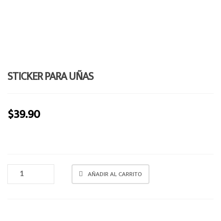
e
n
a
v
i
g
STICKER PARA UÑAS
a
t
i
$
39.90
o
n
STICKER
AÑADIR AL CARRITO
PARA
UÑAS
CANTIDAD