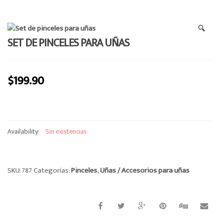
e
n
🔍
a
SET DE PINCELES PARA UÑAS
v
i
g
$
199.90
a
t
i
o
n
Availability:
Sin existencias
SKU:
787
Categorías:
Pinceles
,
Uñas / Accesorios para uñas