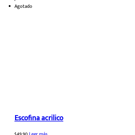
Agotado
Escofina acrilico
$
49.90
Leer más