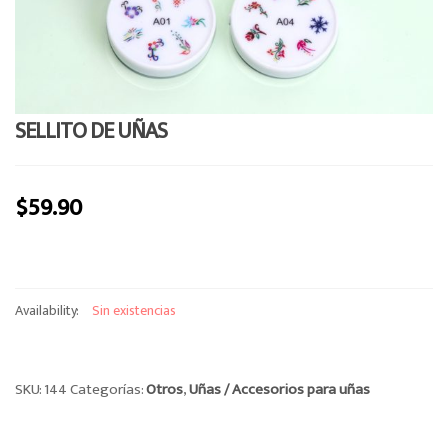
o
n
SELLITO DE UÑAS
$
59.90
Availability:
Sin existencias
SKU:
144
Categorías:
Otros
,
Uñas / Accesorios para uñas