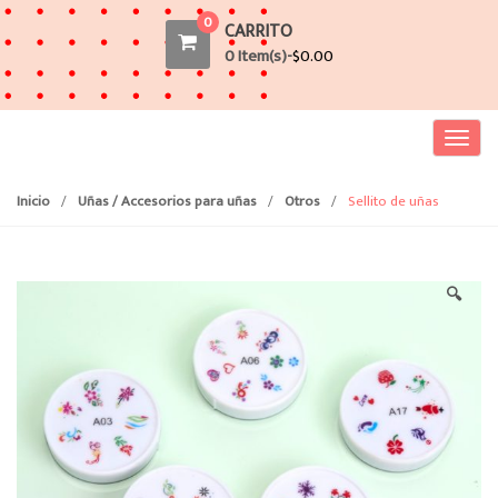
0
CARRITO
0 Item(s)-
$
0.00
T
o
g
Inicio
/
Uñas / Accesorios para uñas
/
Otros
/
Sellito de uñas
g
l
e
🔍
n
a
v
i
g
a
t
i