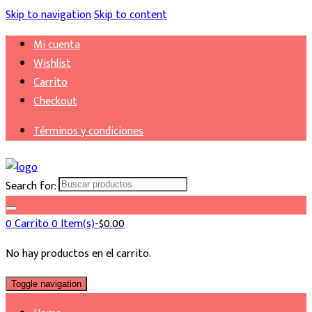
Skip to navigation
Skip to content
Mi cuenta
Wishlist
Carrito
Checkout
Términos y condiciones
Search for:
0
Carrito
0 Item(s)-
$
0.00
No hay productos en el carrito.
Toggle navigation