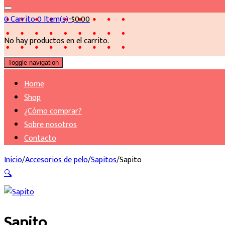
0
Carrito
0 Item(s)-
$
0.00
No hay productos en el carrito.
Toggle navigation
Home
Shop
¿Cómo comprar?
Sobre nosotros
Contacto
Inicio
/
Accesorios de pelo
/
Sapitos
/
Sapito
🔍
Sapito