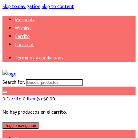
Skip to navigation
Skip to content
Mi cuenta
Wishlist
Carrito
Checkout
Términos y condiciones
Search for:
0
Carrito
0 Item(s)-
$
0.00
No hay productos en el carrito.
Toggle navigation