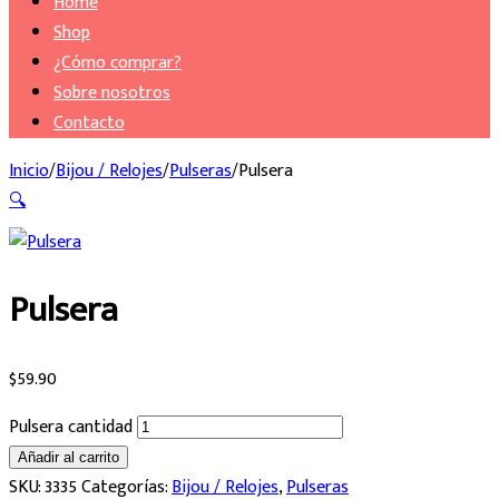
Home
Shop
¿Cómo comprar?
Sobre nosotros
Contacto
Inicio
/
Bijou / Relojes
/
Pulseras
/
Pulsera
🔍
Pulsera
$
59.90
Pulsera cantidad
Añadir al carrito
SKU:
3335
Categorías:
Bijou / Relojes
,
Pulseras