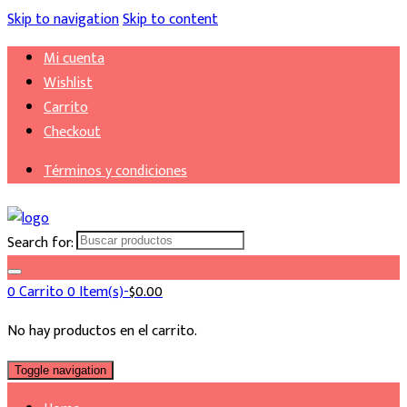
Skip to navigation
Skip to content
Mi cuenta
Wishlist
Carrito
Checkout
Términos y condiciones
Search for:
0
Carrito
0 Item(s)-
$
0.00
No hay productos en el carrito.
Toggle navigation