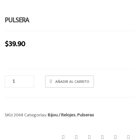
e
n
PULSERA
a
v
i
$
39.90
g
a
t
i
o
PULSERA
n
AÑADIR AL CARRITO
CANTIDAD
SKU:
2068
Categorías:
Bijou / Relojes
,
Pulseras