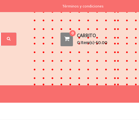
Términos y condiciones
0
CARRITO
0 Item(s)-
$
0.00