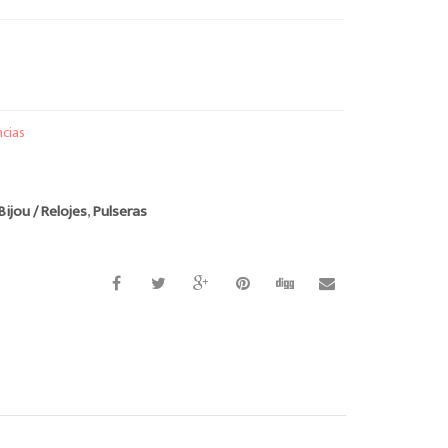
ncias
Bijou / Relojes
,
Pulseras