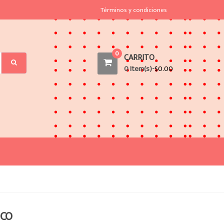
Términos y condiciones
0
CARRITO
0 Item(s)-
$
0.00
ICO