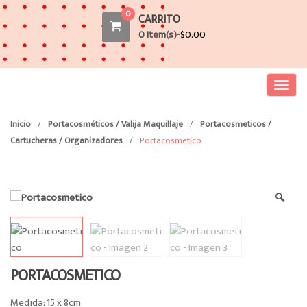
0
CARRITO
0 Item(s)-
$
0.00
T
o
g
Inicio
/
Portacosméticos / Valija Maquillaje
/
Portacosmeticos /
g
Cartucheras / Organizadores
/
Portacosmetico
l
e
n
🔍
a
v
i
g
a
PORTACOSMETICO
t
i
Medida: 15 x 8cm