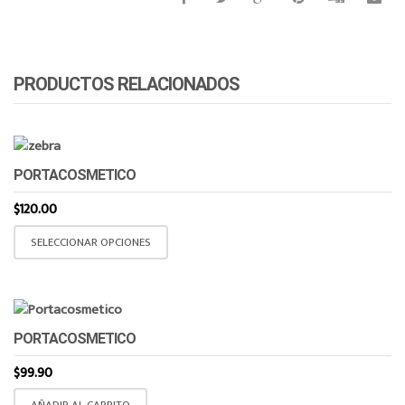
PRODUCTOS RELACIONADOS
PORTACOSMETICO
$
120.00
Este
SELECCIONAR OPCIONES
producto
tiene
múltiples
variantes.
PORTACOSMETICO
Las
opciones
$
99.90
se