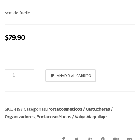
o
n
5cm de fuelle
$
79.90
PORTACOSMETICO
AÑADIR AL CARRITO
CANTIDAD
SKU:
4198
Categorías:
Portacosmeticos / Cartucheras /
Organizadores
,
Portacosméticos / Valija Maquillaje