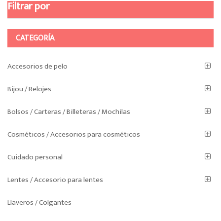
variantes.
Filtrar por
Las
opciones
se
CATEGORÍA
pueden
elegir
Accesorios de pelo
en
la
Bijou / Relojes
página
de
Bolsos / Carteras / Billeteras / Mochilas
producto
Cosméticos / Accesorios para cosméticos
Cuidado personal
Lentes / Accesorio para lentes
Llaveros / Colgantes