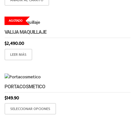
AÑADIR AL CARRITO
pueden
elegir
en
AGOTADO
la
página
VALIJA MAQUILLAJE
de
$
2,490.00
producto
LEER MÁS
PORTACOSMETICO
$
149.90
Este
SELECCIONAR OPCIONES
producto
tiene
múltiples