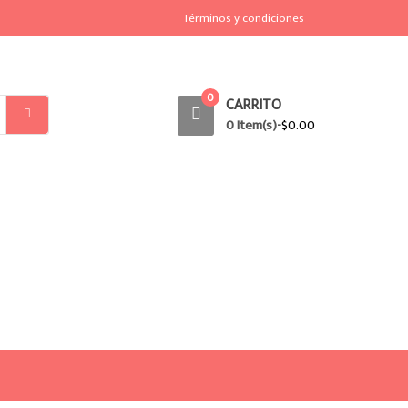
Términos y condiciones
0
CARRITO
0 Item(s)-
$
0.00