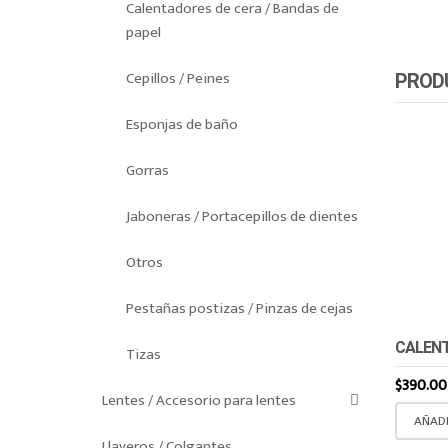
Calentadores de cera / Bandas de
papel
Cepillos / Peines
PROD
Esponjas de baño
Gorras
Jaboneras / Portacepillos de dientes
Otros
Pestañas postizas / Pinzas de cejas
CALENT
Tizas
$
390.00
Lentes / Accesorio para lentes
AÑADI
Llaveros / Colgantes