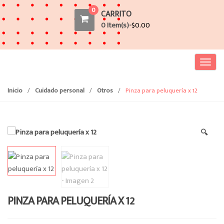
0
CARRITO
0 Item(s)-
$
0.00
T
o
g
Inicio
/
Cuidado personal
/
Otros
/
Pinza para peluquería x 12
g
l
e
🔍
n
a
v
i
g
a
PINZA PARA PELUQUERÍA X 12
t
i