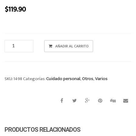
o
$
119.90
n
PINZA
AÑADIR AL CARRITO
PARA
PELUQUERÍA
X
12
CANTIDAD
SKU:
1498
Categorías:
Cuidado personal
,
Otros
,
Varios
PRODUCTOS RELACIONADOS