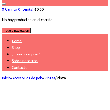
for:
0
Carrito
0 Item(s)-
$
0.00
No hay productos en el carrito.
Toggle navigation
Home
Shop
¿Cómo comprar?
Sobre nosotros
Contacto
Inicio
/
Accesorios de pelo
/
Pinzas
/
Pinza