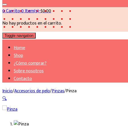
0
Carrito
0 Item(s)-
$
0.00
No hay productos en el carrito.
Toggle navigation
Home
Shop
¿Cómo comprar?
Sobre nosotros
Contacto
Inicio
/
Accesorios de pelo
/
Pinzas
/
Pinza
🔍