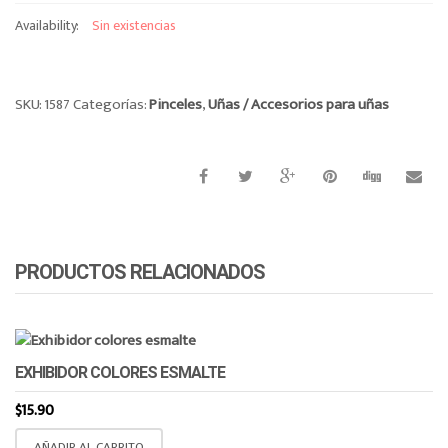
o
Availability:
Sin existencias
n
SKU:
1587
Categorías:
Pinceles
,
Uñas / Accesorios para uñas
PRODUCTOS RELACIONADOS
EXHIBIDOR COLORES ESMALTE
$
15.90
AÑADIR AL CARRITO