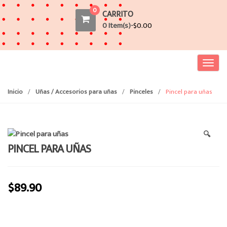
0
CARRITO
0 Item(s)-
$
0.00
T
o
g
Inicio
/
Uñas / Accesorios para uñas
/
Pinceles
/
Pincel para uñas
g
l
e
🔍
n
PINCEL PARA UÑAS
a
v
i
$
89.90
g
a
t
i