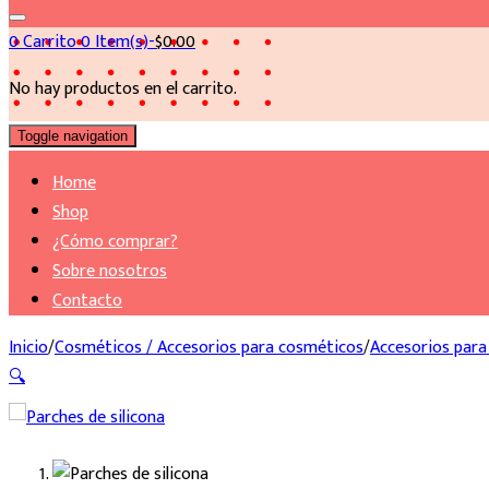
0
Carrito
0 Item(s)-
$
0.00
No hay productos en el carrito.
Toggle navigation
Home
Shop
¿Cómo comprar?
Sobre nosotros
Contacto
Inicio
/
Cosméticos / Accesorios para cosméticos
/
Accesorios par
🔍