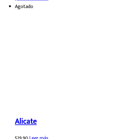
Agotado
Alicate
$
29.90
Leer más