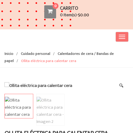
0
CARRITO
0 Item(s)-
$
0.00
T
o
g
Inicio
/
Cuidado personal
/
Calentadores de cera / Bandas de
g
papel
/
Ollita eléctrica para calentar cera
l
e
n
🔍
a
v
i
g
a
t
i