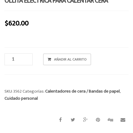
OLLITA ELÉCTRICA PARA CALENTAR CERA
o
n
$
620.00
OLLITA
AÑADIR AL CARRITO
ELÉCTRICA
PARA
CALENTAR
CERA
CANTIDAD
SKU:
3562
Categorías:
Calentadores de cera / Bandas de papel
,
Cuidado personal