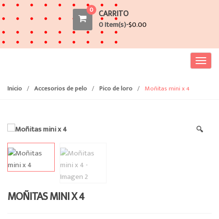
0
CARRITO
0 Item(s)-
$
0.00
T
o
g
Inicio
/
Accesorios de pelo
/
Pico de loro
/
Moñitas mini x 4
g
l
e
🔍
n
a
v
i
g
a
MOÑITAS MINI X 4
t
i