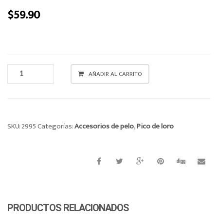
o
$
59.90
n
MOÑITAS
AÑADIR AL CARRITO
MINI
X
4
CANTIDAD
SKU:
2995
Categorías:
Accesorios de pelo
,
Pico de loro
PRODUCTOS RELACIONADOS