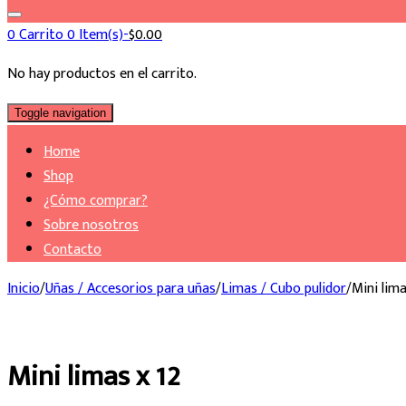
0
Carrito
0 Item(s)-
$
0.00
No hay productos en el carrito.
Toggle navigation
Home
Shop
¿Cómo comprar?
Sobre nosotros
Contacto
Inicio
/
Uñas / Accesorios para uñas
/
Limas / Cubo pulidor
/
Mini lima
Mini limas x 12