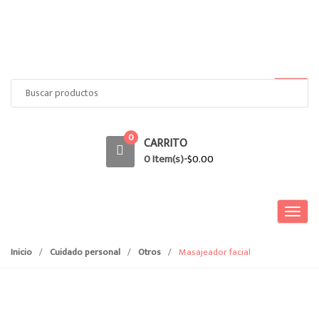
Search
for:
0
CARRITO
0 Item(s)-
$
0.00
T
o
g
Inicio
/
Cuidado personal
/
Otros
/
Masajeador facial
g
l
e
n