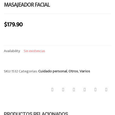
MASAJEADOR FACIAL
a
v
i
$
179.90
g
a
t
i
o
Availability:
Sin existencias
n
SKU:
1532
Categorías:
Cuidado personal
,
Otros
,
Varios
PRODUCTOS RELACIONADOS