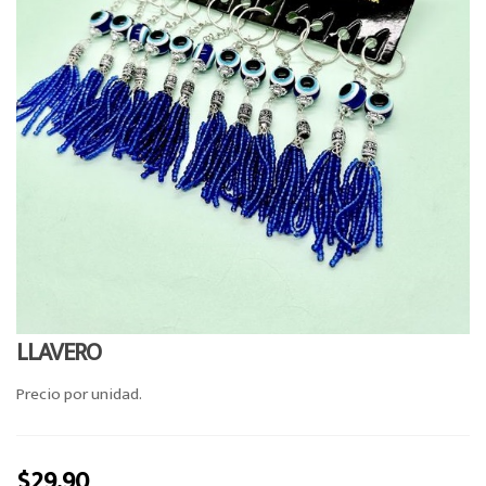
o
n
LLAVERO
Precio por unidad.
$
29.90