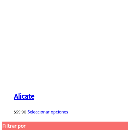
Alicate
Este
$
59.90
Seleccionar opciones
producto
Filtrar por
tiene