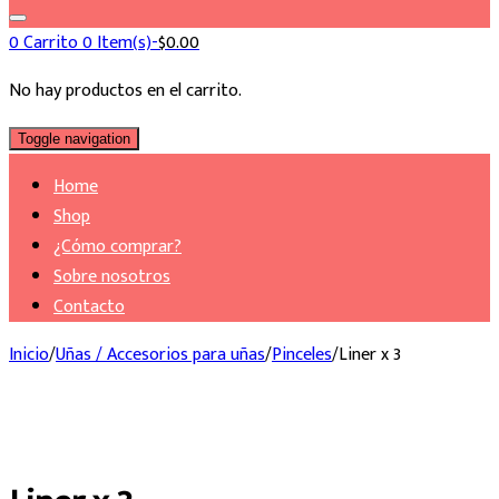
for:
0
Carrito
0 Item(s)-
$
0.00
No hay productos en el carrito.
Toggle navigation
Home
Shop
¿Cómo comprar?
Sobre nosotros
Contacto
Inicio
/
Uñas / Accesorios para uñas
/
Pinceles
/
Liner x 3