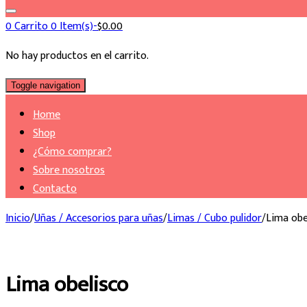
0
Carrito
0 Item(s)-
$
0.00
No hay productos en el carrito.
Toggle navigation
Home
Shop
¿Cómo comprar?
Sobre nosotros
Contacto
Inicio
/
Uñas / Accesorios para uñas
/
Limas / Cubo pulidor
/
Lima obe
Lima obelisco