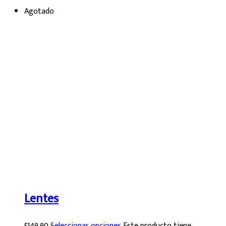
Agotado
Lentes
$
149.90
Seleccionar opciones
Este producto tiene