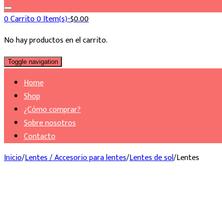
0
Carrito
0 Item(s)-
$
0.00
No hay productos en el carrito.
Toggle navigation
Home
Shop
¿Cómo comprar?
Sobre nosotros
Contacto
Inicio
/
Lentes / Accesorio para lentes
/
Lentes de sol
/
Lentes