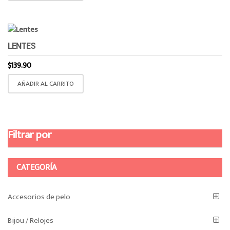
elegir
en
la
página
LENTES
de
$
139.90
producto
AÑADIR AL CARRITO
Filtrar por
CATEGORÍA
Accesorios de pelo
Bijou / Relojes