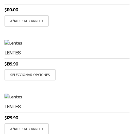
$
110.00
AÑADIR AL CARRITO
LENTES
$
139.90
Este
SELECCIONAR OPCIONES
producto
tiene
múltiples
variantes.
LENTES
Las
opciones
$
129.90
se
AÑADIR AL CARRITO
pueden