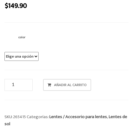
$
149.90
o
n
color
LENTES
AÑADIR AL CARRITO
CANTIDAD
SKU:
265415
Categorías:
Lentes / Accesorio para lentes
,
Lentes de
sol