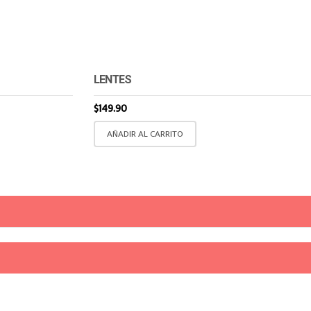
LENTES
$
149.90
producto tiene
AÑADIR AL CARRITO
les variantes. Las
nes se pueden
 en la página de
cto