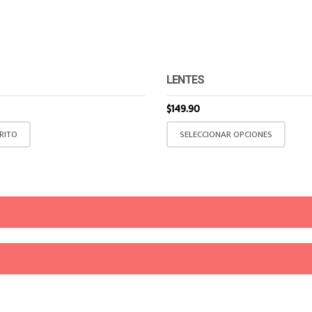
LENTES
$
149.90
Este 
RITO
SELECCIONAR OPCIONES
múltip
opcio
elegir
produ