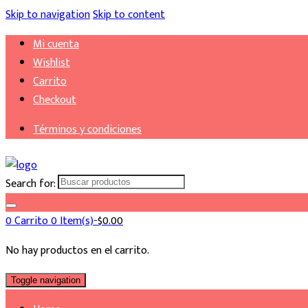
Skip to navigation
Skip to content
Mi cuenta
Wishlist
Carrito
Checkout
Términos y condiciones
Search for:
0
Carrito
0 Item(s)-
$
0.00
No hay productos en el carrito.
Toggle navigation