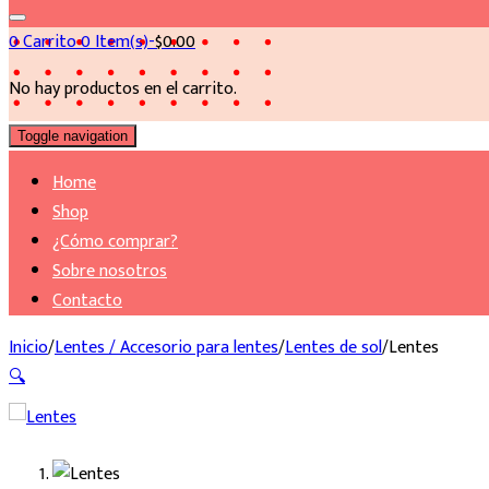
0
Carrito
0 Item(s)-
$
0.00
No hay productos en el carrito.
Toggle navigation
Home
Shop
¿Cómo comprar?
Sobre nosotros
Contacto
Inicio
/
Lentes / Accesorio para lentes
/
Lentes de sol
/
Lentes
🔍