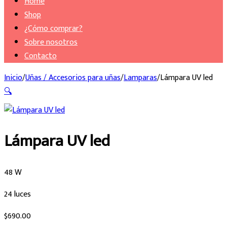
Home
Shop
¿Cómo comprar?
Sobre nosotros
Contacto
Inicio
/
Uñas / Accesorios para uñas
/
Lamparas
/
Lámpara UV led
🔍
Lámpara UV led
48 W
24 luces
$
690.00