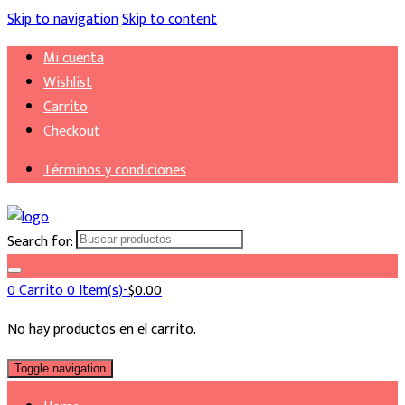
Skip to navigation
Skip to content
Mi cuenta
Wishlist
Carrito
Checkout
Términos y condiciones
Search for:
0
Carrito
0 Item(s)-
$
0.00
No hay productos en el carrito.
Toggle navigation