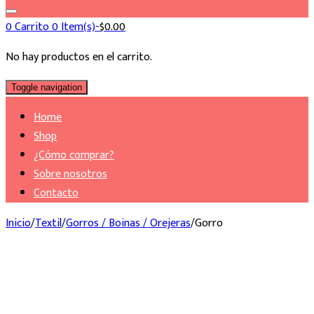
0
Carrito
0 Item(s)-
$
0.00
No hay productos en el carrito.
Toggle navigation
Home
Shop
¿Cómo comprar?
Sobre nosotros
Contacto
Inicio
/
Textil
/
Gorros / Boinas / Orejeras
/
Gorro