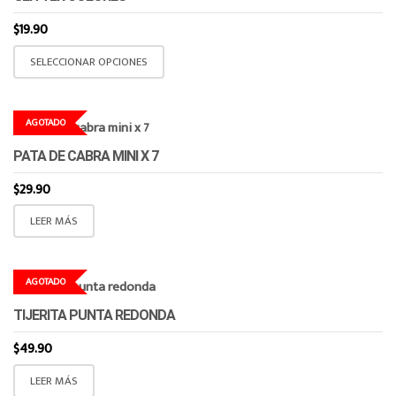
$
19.90
Este
SELECCIONAR OPCIONES
producto
tiene
múltiples
AGOTADO
variantes.
PATA DE CABRA MINI X 7
Las
opciones
$
29.90
se
LEER MÁS
pueden
elegir
en
AGOTADO
la
página
TIJERITA PUNTA REDONDA
de
$
49.90
producto
LEER MÁS