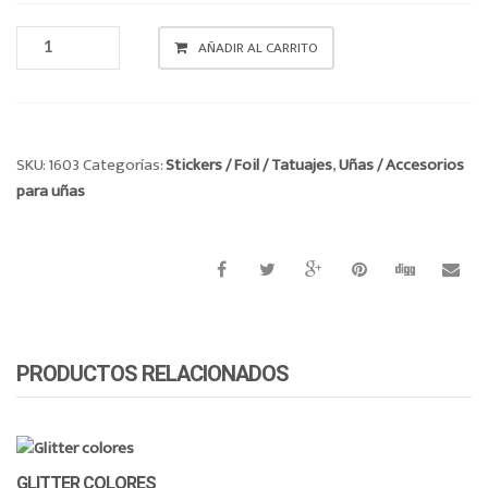
o
FOIL
n
AÑADIR AL CARRITO
CANTIDAD
SKU:
1603
Categorías:
Stickers / Foil / Tatuajes
,
Uñas / Accesorios
para uñas
PRODUCTOS RELACIONADOS
GLITTER COLORES