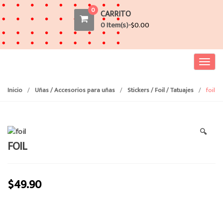
0
CARRITO
0 Item(s)-
$
0.00
T
o
g
Inicio
/
Uñas / Accesorios para uñas
/
Stickers / Foil / Tatuajes
/
foil
g
l
e
🔍
n
FOIL
a
v
i
$
49.90
g
a
t
i