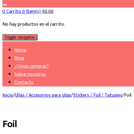
0
Carrito
0 Item(s)-
$
0.00
No hay productos en el carrito.
Toggle navigation
Home
Shop
¿Cómo comprar?
Sobre nosotros
Contacto
Inicio
/
Uñas / Accesorios para uñas
/
Stickers / Foil / Tatuajes
/
Foil
Foil